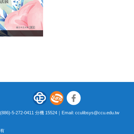
5-272-0411 分機 15524｜Email:
cculibsys@ccu.edu.tw
所有