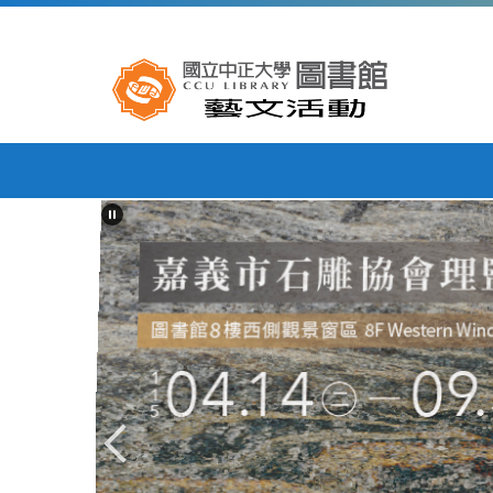
跳
到
主
要
內
容
區