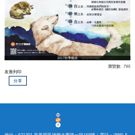
2017秋季藝文
瀏覽數:
795
友善列印
分享
地址：621301 嘉義縣民雄鄉大學路一段168號｜電話：(886)-5-