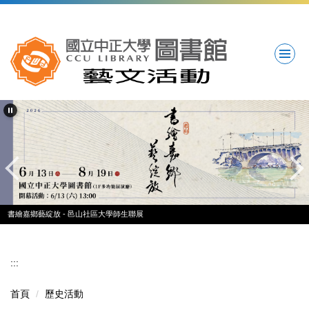
跳
到
主
要
內
容
區
書繪嘉鄉藝綻放 - 邑山社區大學師生聯展
:::
首頁
歷史活動