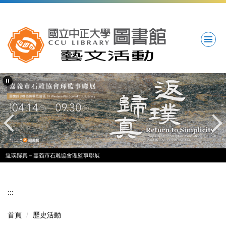
跳
到
主
要
內
容
區
返璞歸真－嘉義市石雕協會理監事聯展
:::
首頁
歷史活動