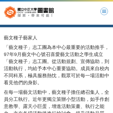
Jump
to
the
main
content
block
藝文種子藝家人
「藝文種子」志工團為本中心最重要的活動推手，
97年9月藝文中心號召喜愛藝文活動之學生成立
「藝文種子」志工團。從活動規劃、宣傳協助，到
活動執行，均給予本中心重要協助。成員來自校內
不同科系，極具服務熱忱，觀眾可於每一場活動中
看見他們的身影。
在每一場藝文活動中，藝文種子擔任總召集人，全
員分工執行。近年更獨立策辦小型活動，如手作創
意教學、露天小巨蛋，增進活動策畫、執行之能